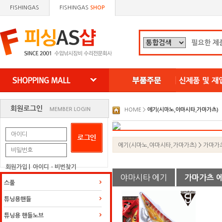
FISHINGAS
FISHINGAS
SHOP
왼쪽으로 이동
오른쪽으로 이동
회원로그인
MEMBER LOGIN
HOME >
에기(시마노,야마시타,가마가츠)
에기(시마노,야마시타,가마가츠)
>
가마가
회원가입
|
아이디ㆍ비번찾기
야마시타 에기
가마가츠 
스풀
튜닝용핸들
튜닝용 핸들노브