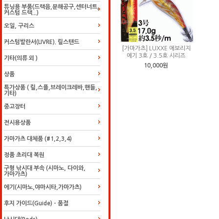
튜닝용 부품(드랙음,분해공구,센터너트,
커스텀 드랙...)
오일, 구리스
커스텀발란서(LIVRE). 릴스탠드
[가마가츠] LUXXE 에보리지
에기 3호 / 3.5호 시리즈
기타(의류 외 )
10,000원
상품
특가상품 ( 릴,스플,브레이크레바,핸들,
기타)
중고장터
전시용상품
가마가츠 대체품 (#1,2,3,4)
정품 초리대 복원
구형 낚시대 부속 (시마노, 다이와,
가마가츠)
에기(시마노,야마시타,가마가츠)
후지 가이드(Guide) - 품절