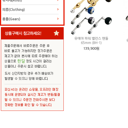
낚시대(Rods)
의류(Clothing)
용품(Gears)
유메야 파워 밸런스 핸들
65mm (BH-1)
139,900원