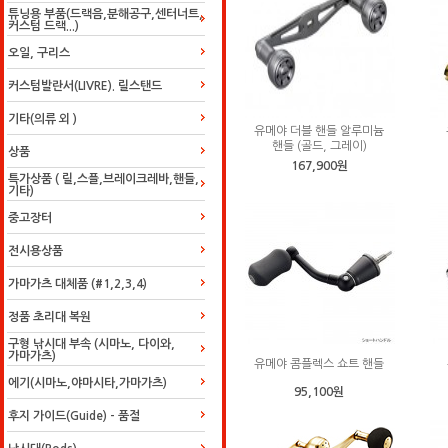
튜닝용 부품(드랙음,분해공구,센터너트,
커스텀 드랙...)
오일, 구리스
커스텀발란서(LIVRE). 릴스탠드
기타(의류 외 )
유메야 더블 핸들 알루미늄
핸들 (골드, 그레이)
상품
167,900원
특가상품 ( 릴,스플,브레이크레바,핸들,
기타)
중고장터
전시용상품
가마가츠 대체품 (#1,2,3,4)
정품 초리대 복원
구형 낚시대 부속 (시마노, 다이와,
가마가츠)
유메야 콤플렉스 쇼트 핸들
에기(시마노,야마시타,가마가츠)
95,100원
후지 가이드(Guide) - 품절