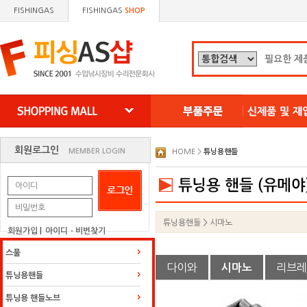
FISHINGAS
FISHINGAS
SHOP
왼쪽으로 이동
오른쪽으로 이동
회원로그인
MEMBER LOGIN
HOME >
튜닝용핸들
튜닝용핸들
>
시마노
회원가입
|
아이디ㆍ비번찾기
스풀
다이와
리브레
시마노
튜닝용핸들
튜닝용 핸들노브