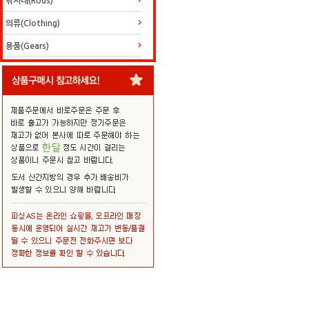
낚시대(Rods)
의류(Clothing)
용품(Gears)