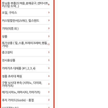
튜닝용 부품(드랙음,분해공구,센터너트,
커스텀 드랙...)
오일, 구리스
커스텀발란서(LIVRE). 릴스탠드
기타(의류 외 )
상품
특가상품 ( 릴,스플,브레이크레바,핸들,
기타)
중고장터
전시용상품
가마가츠 대체품 (#1,2,3,4)
정품 초리대 복원
구형 낚시대 부속 (시마노, 다이와,
가마가츠)
에기(시마노,야마시타,가마가츠)
후지 가이드(Guide) - 품절