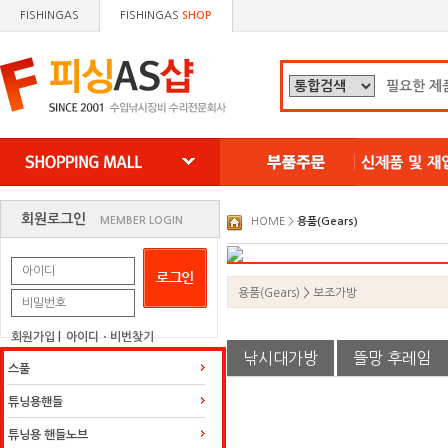
FISHINGAS
FISHINGAS
SHOP
왼쪽으로 이동
오른쪽으로 이동
회원로그인
MEMBER LOGIN
HOME >
용품(Gears)
용품(Gears)
>
보조가방
회원가입
|
아이디ㆍ비번찾기
낚시대가방
뜰망 후레임
스풀
튜닝용핸들
튜닝용 핸들노브