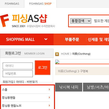
FISHINGAS
FISHINGAS
SHOP
왼쪽으로 이동
오른쪽으로 이동
회원로그인
MEMBER LOGIN
HOME >
의류(Clothing)
의류(Clothing)
>
구명복
회원가입
|
아이디ㆍ비번찾기
낚시복 내피
남방/셔츠/바
스풀
튜닝용핸들
튜닝용 핸들노브