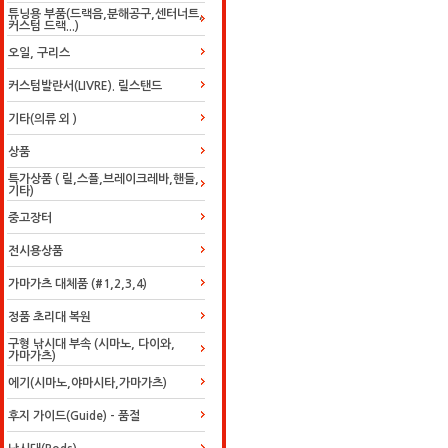
튜닝용 부품(드랙음,분해공구,센터너트,
커스텀 드랙...)
오일, 구리스
커스텀발란서(LIVRE). 릴스탠드
기타(의류 외 )
상품
특가상품 ( 릴,스플,브레이크레바,핸들,
기타)
중고장터
전시용상품
가마가츠 대체품 (#1,2,3,4)
정품 초리대 복원
구형 낚시대 부속 (시마노, 다이와,
가마가츠)
에기(시마노,야마시타,가마가츠)
후지 가이드(Guide) - 품절